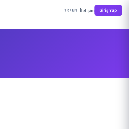
İletişim
Giriş Yap
TR
/
EN