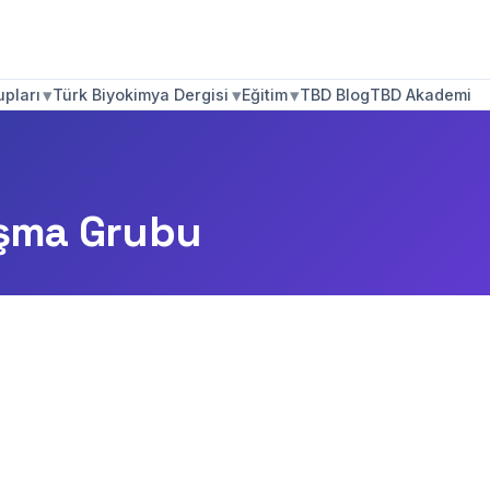
▾
▾
▾
pları
Türk Biyokimya Dergisi
Eğitim
TBD Blog
TBD Akademi
lışma Grubu