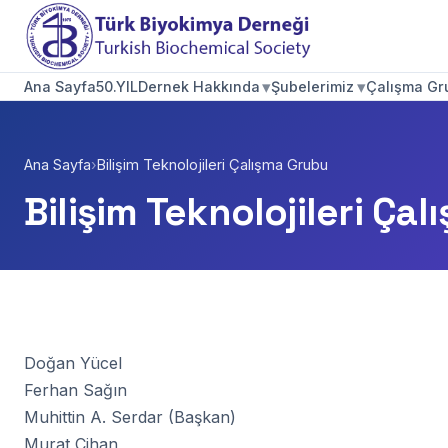
▾
▾
Ana Sayfa
50.YIL
Dernek Hakkında
Şubelerimiz
Çalışma Gru
Ana Sayfa
›
Bilişim Teknolojileri Çalışma Grubu
Bilişim Teknolojileri Ça
Doğan Yücel
Ferhan Sağın
Muhittin A. Serdar (Başkan)
Murat Cihan