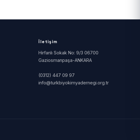
İletişim
Hirfanlı Sokak No: 9/3 06700
Gaziosmanpaşa-ANKARA
(0312) 447 09 97
info@turkbiyokimyadernegi.org.tr