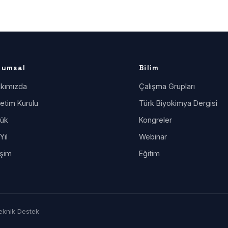
rumsal
Bilim
kımızda
Çalışma Grupları
etim Kurulu
Türk Biyokimya Dergisi
ük
Kongreler
Yıl
Webinar
işim
Eğitim
eknik Destek