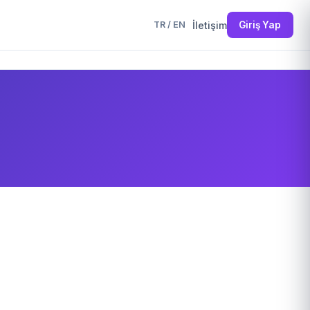
İletişim
Giriş Yap
TR
/
EN