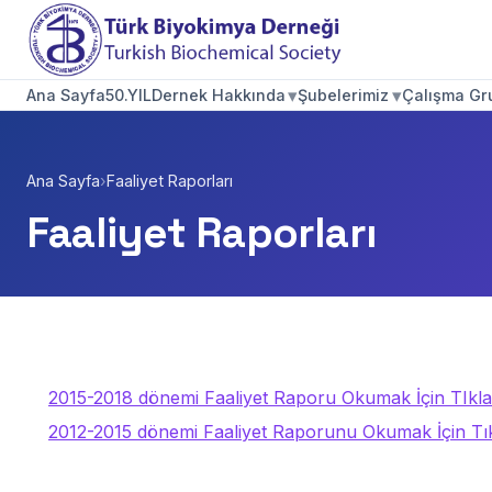
▾
▾
Ana Sayfa
50.YIL
Dernek Hakkında
Şubelerimiz
Çalışma Gru
Ana Sayfa
›
Faaliyet Raporları
Faaliyet Raporları
2015-2018 dönemi Faaliyet Raporu Okumak İçin TIkla
2012-2015 dönemi Faaliyet Raporunu Okumak İçin Tık