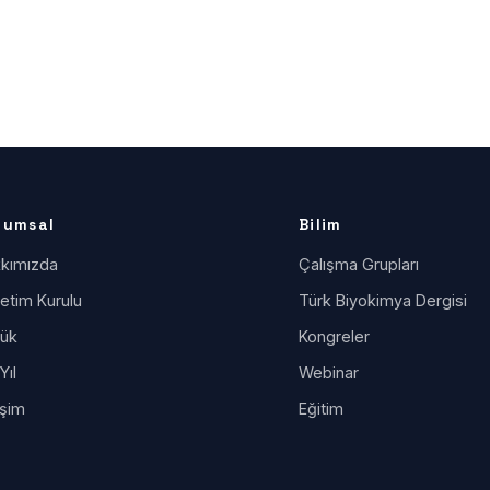
rumsal
Bilim
kımızda
Çalışma Grupları
etim Kurulu
Türk Biyokimya Dergisi
ük
Kongreler
Yıl
Webinar
işim
Eğitim