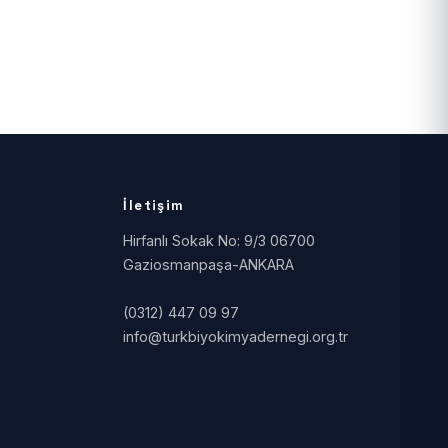
İletişim
Hirfanlı Sokak No: 9/3 06700
Gaziosmanpaşa-ANKARA
(0312) 447 09 97
info@turkbiyokimyadernegi.org.tr