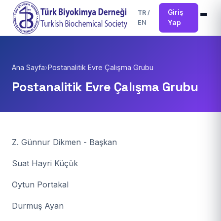
Giriş
TR
/
EN
Yap
Ana Sayfa
›
Postanalitik Evre Çalışma Grubu
Postanalitik Evre Çalışma Grubu
Z. Günnur Dikmen - Başkan
Suat Hayri Küçük
Oytun Portakal
Durmuş Ayan