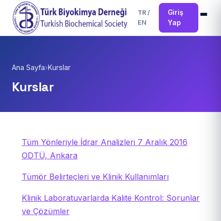
Giriş
TR
/
EN
Yap
Ana Sayfa
›
Kurslar
Kurslar
Tüm Yönleriyle İdrar Analizleri 7 Aralık 2016
ODTÜ, Ankara
Tümör Belirteçleri ve Klinik Kullanımları
Klinik Laboratuvarlarda Kalite Kontrol: Sorunlar
ve Çözümler