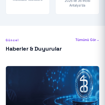
2026 ile 36'ıncısı
Antalya'da
Tümünü Gör
→
Güncel
Haberler & Duyurular