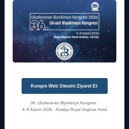
1975'ten beri Türkiye'de biyokimya biliminin gelişimine yön
veriyoruz. Akademiyi, endüstriyi ve hekimi buluşturan köprü.
Kurumsal
Kongre Web Sitesini Ziyaret Et
Hakkımızda
Yönetim Kurulu
36. Uluslararası Biyokimya Kongresi
Tüzük
4–8 Kasım 2026 · Antalya Royal Seginus Hotel
50. Yıl
İletişim