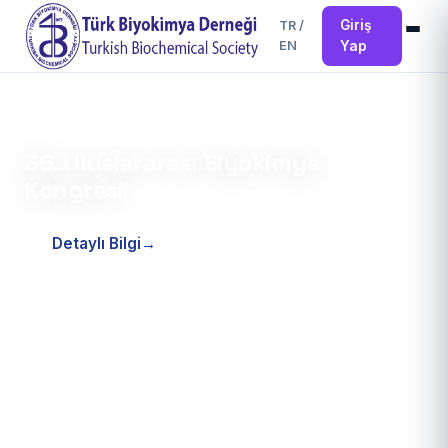
Giriş
TR
/
EN
Yap
24.04.2026
36. Uluslararası Biyokimya
Kongresi
Detaylı Bilgi
→